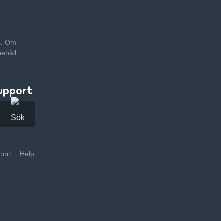
as. Om
nehåll
upport
ort
Help