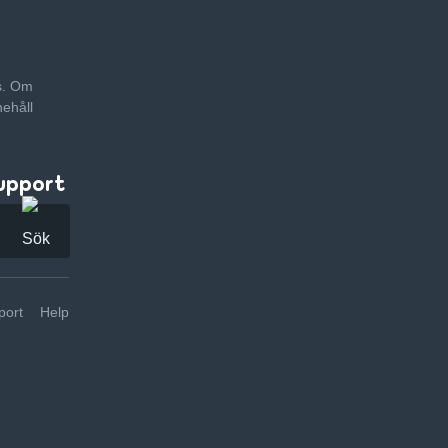
as. Om
nehåll
upport
ort
Help